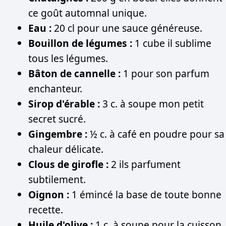
ce goût automnal unique.
Eau :
20 cl pour une sauce généreuse.
Bouillon de légumes :
1 cube il sublime
tous les légumes.
Bâton de cannelle :
1 pour son parfum
enchanteur.
Sirop d'érable :
3 c. à soupe mon petit
secret sucré.
Gingembre :
½ c. à café en poudre pour sa
chaleur délicate.
Clous de girofle :
2 ils parfument
subtilement.
Oignon :
1 émincé la base de toute bonne
recette.
Huile d'olive :
1 c. à soupe pour la cuisson.