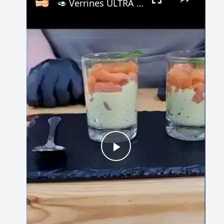
🥑 Verrines ULTRA GOURMANDES avocat-saumon en 5 min ! #recipe #explore
Play
Video