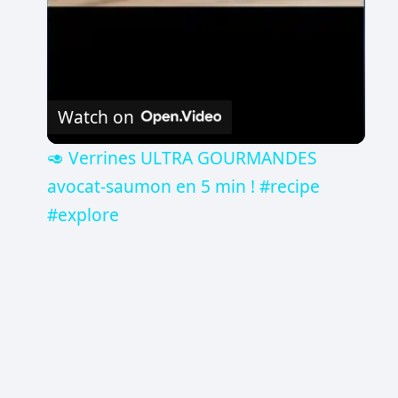
Watch on
🥑 Verrines ULTRA GOURMANDES
avocat-saumon en 5 min ! #recipe
#explore