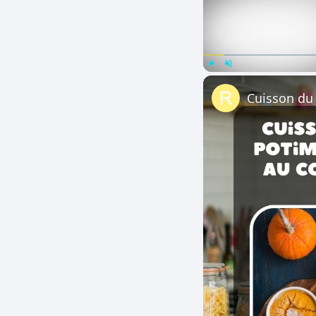
Play
Unmute
Cuisson du