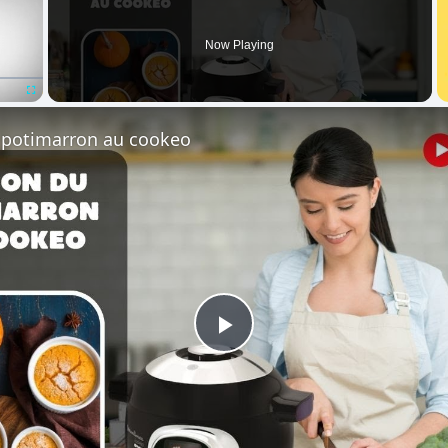
Now Playing
Fullscreen
 potimarron au cookeo
Play
Video