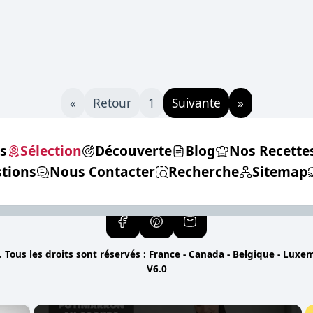
«
Retour
1
Suivante
»
s
Sélection
Découverte
Blog
Nos Recette
tions
Nous Contacter
Recherche
Sitemap
 Tous les droits sont réservés : France - Canada - Belgique - Luxe
V6.0
×